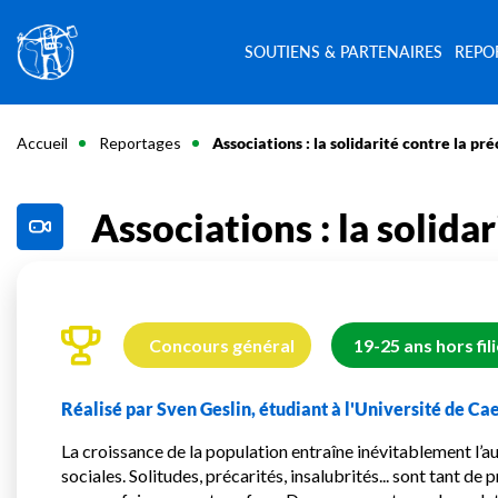
SOUTIENS & PARTENAIRES
REPO
Accueil
Reportages
Associations : la solidarité contre la pré
Associations : la solida
Concours général
19-25 ans hors fil
Réalisé par Sven Geslin, étudiant à l'Université de Ca
La croissance de la population entraîne inévitablement l’a
sociales. Solitudes, précarités, insalubrités... sont tant d