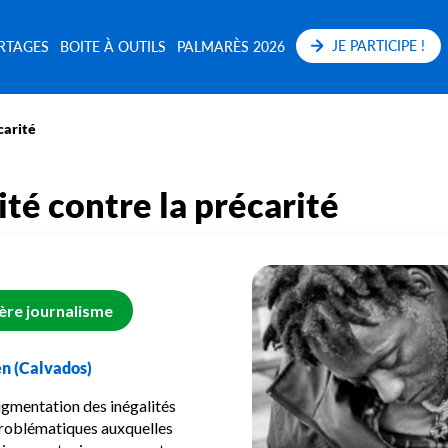
JE PARTICIPE !
RTAGES
BOITE À OUTILS
PALMARÈS 2026
carité
rité contre la précarité
ière journalisme
en (Calvados)
ugmentation des inégalités
e problématiques auxquelles