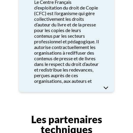
Le Centre Français
d’exploitation du droit de Copie
(CFC) est l’organisme qui gère
collectivement les droits
d’auteur du livre et de la presse
pour les copies de leurs
contenus par les secteurs
professionnel et pédagogique. Il
autorise contractuellement les
organisations à rediffuser des
contenus de presse et de livres
dans le respect du droit d’auteur
et redistribue les redevances,
perçues auprès de ces
organisations, aux auteurs et
aux éditeurs des œuvres
copiées. Il répartit également la
part des droits qui revient aux
éditeurs au titre de la copie
privée numérique de la presse.
Conformément au code de la
Les partenaires
propriété intellectuelle, il
consacre une partie des
techniques
sommes qu’il perçoit au