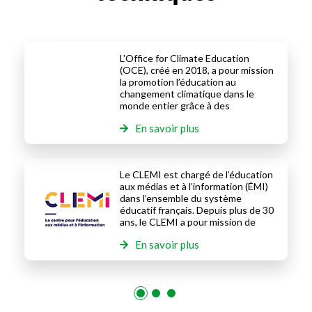
financement d’actions
culturelles visant à soutenir la
création et les acteurs de la
presse et du livre.
L'Office for Climate Education
(OCE), créé en 2018, a pour mission
la promotion l’éducation au
changement climatique dans le
monde entier grâce à des
ressources pédagogiques de
En savoir plus
qualité ainsi que la conception et la
mise en œuvre de projets
opérationnels nationaux voire
internationaux.
Le CLEMI est chargé de l’éducation
aux médias et à l’information (ÉMI)
dans l’ensemble du système
éducatif français. Depuis plus de 30
ans, le CLEMI a pour mission de
former les enseignants et
En savoir plus
d’apprendre aux élèves une
pratique citoyenne des médias.
1
2
3