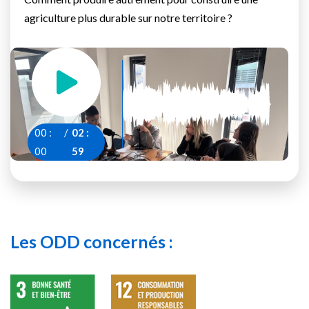
agriculture plus durable sur notre territoire ?
00
:
/
02
:
00
59
Les ODD concernés :