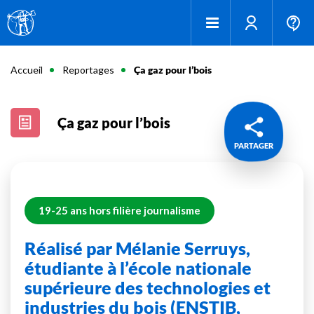
Accueil
Reportages
Ça gaz pour l’bois
Ça gaz pour l’bois
PARTAGER
19-25 ans hors filière journalisme
Réalisé par Mélanie Serruys,
étudiante à l’école nationale
supérieure des technologies et
industries du bois (ENSTIB,