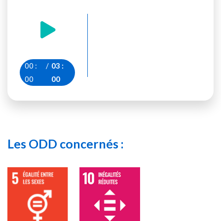
00
:
/
03
:
00
00
Les ODD concernés :