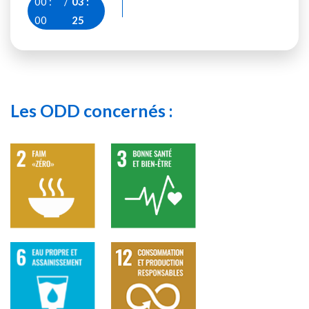
00
:
/
03
:
00
25
Les ODD concernés :