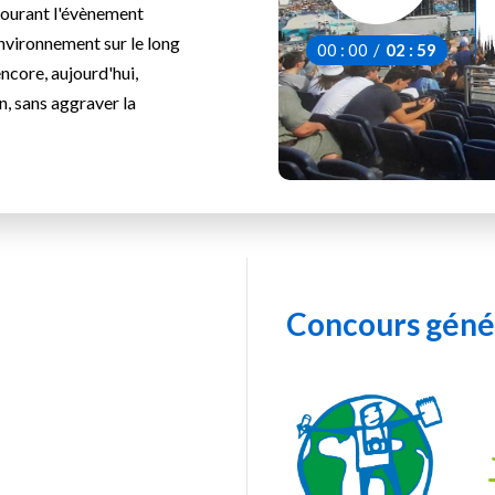
tourant l'évènement
nvironnement sur le long
00
:
00
/
02
:
59
ncore, aujourd'hui,
n, sans aggraver la
Concours génér