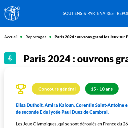
SOUTIENS & PARTENAIRES
REPO
Accueil
Reportages
Paris 2024 : ouvrons grand les Jeux sur l
Paris 2024 : ouvrons gra
Concours général
15 - 18 ans
Elisa Duthoit, Amira Kaloun, Corentin Saint-Antoine e
de seconde E du lycée Paul Duez de Cambrai.
Les Jeux Olympiques, qui se sont déroulés en France du 26 j