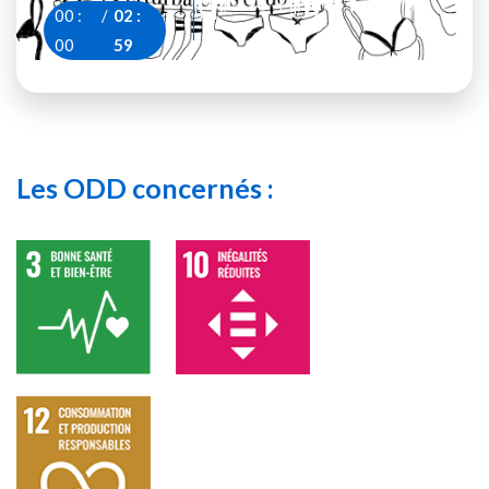
00
:
/
02
:
00
59
Les ODD concernés :