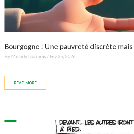
Bourgogne : Une pauvreté discrète mais b
By Mélody Dormois / Fév 25, 2026
READ MORE