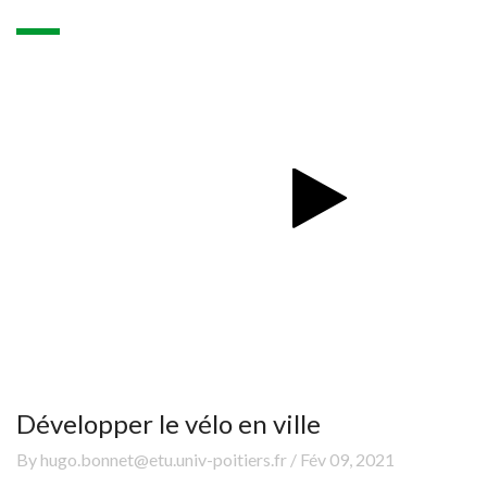
Développer le vélo en ville
By hugo.bonnet@etu.univ-poitiers.fr / Fév 09, 2021