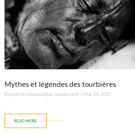
Mythes et légendes des tourbières
By marion.bazeaud@ac-besancon.fr / Mar 14, 2022
READ MORE