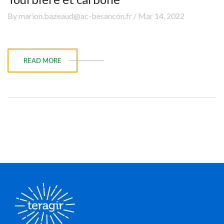
By marion.bazeaud@ac-besancon.fr / Mar 14, 2022
READ MORE