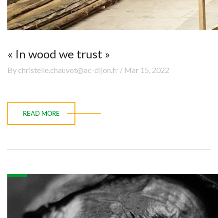
« In wood we trust »
By christelle.chauvot@ac-dijon.fr / Mar 15, 2022
READ MORE