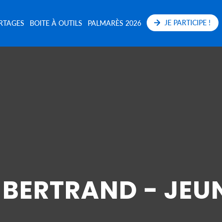
JE PARTICIPE !
RTAGES
BOITE À OUTILS
PALMARÈS 2026
 BERTRAND - JEU