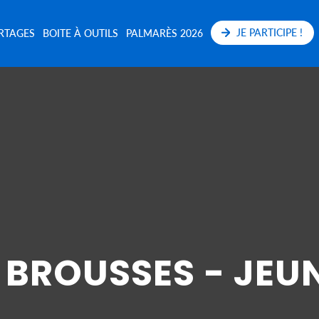
JE PARTICIPE !
RTAGES
BOITE À OUTILS
PALMARÈS 2026
 BROUSSES - JEU