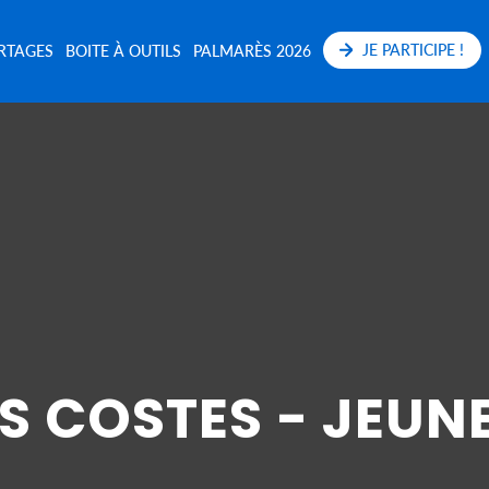
JE PARTICIPE !
RTAGES
BOITE À OUTILS
PALMARÈS 2026
S COSTES - JEUN