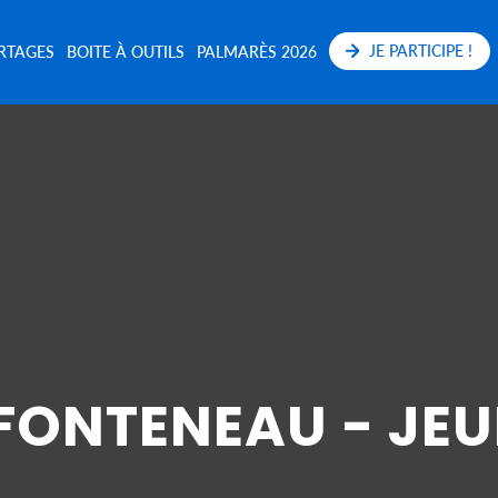
JE PARTICIPE !
RTAGES
BOITE À OUTILS
PALMARÈS 2026
FONTENEAU - JE