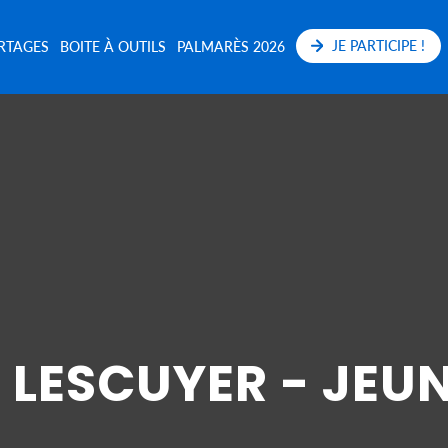
JE PARTICIPE !
RTAGES
BOITE À OUTILS
PALMARÈS 2026
 LESCUYER - JEU