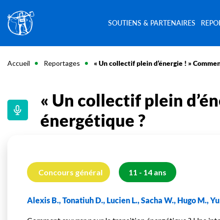
SOUTIENS & PARTENAIRES
REPO
Accueil
Reportages
« Un collectif plein d’énergie ! » Comme
« Un collectif plein d’
énergétique ?
Concours général
11 - 14 ans
Alexis B., Tonatiuh D., Lucien L., Sacha W., Hugo M., Yu