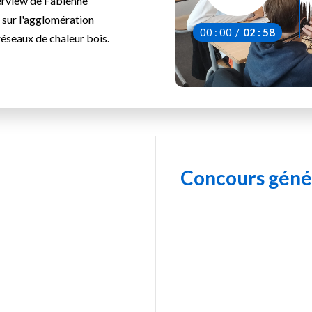
erview de Fabienne
 sur l'agglomération
00
:
00
/
02
:
58
réseaux de chaleur bois.
Concours génér