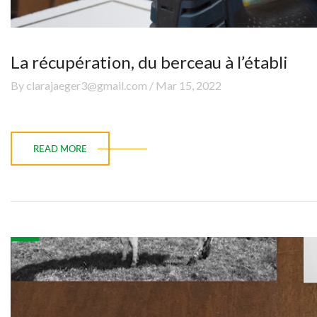
La récupération, du berceau à l’établi
By clarajaeger3@gmail.com / Mar 15, 2022
READ MORE