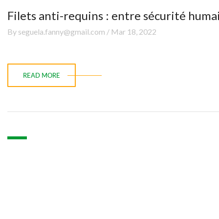
Filets anti-requins : entre sécurité hum
By seguela.fanny@gmail.com / Mar 18, 2022
READ MORE