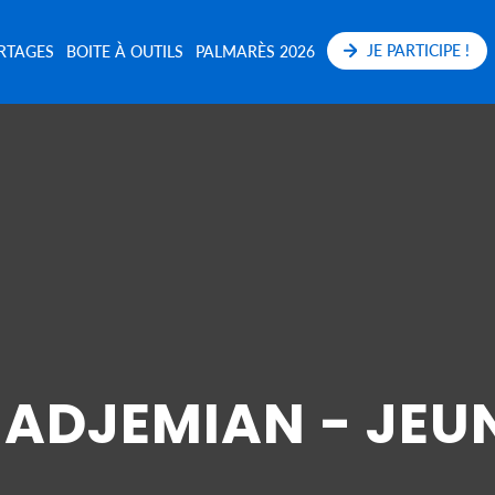
JE PARTICIPE !
RTAGES
BOITE À OUTILS
PALMARÈS 2026
 ADJEMIAN - JEU