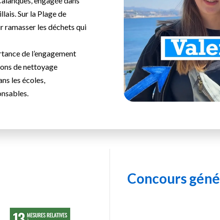
 Calanques, engagée dans
llais. Sur la Plage de
r ramasser les déchets qui
ortance de l’engagement
ions de nettoyage
ns les écoles,
onsables.
Concours génér