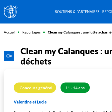
SOUTIENS & PARTENAIRES
REPO
Accueil
Reportages
Clean my Calanques : une lutte acharnée
Clean my Calanques : un
déchets
Concours général
11 - 14 ans
Valentine et Lucie