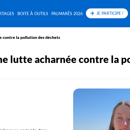
JE PARTICIPE !
RTAGES
BOITE À OUTILS
PALMARÈS 2026
 contre la pollution des déchets
e lutte acharnée contre la p