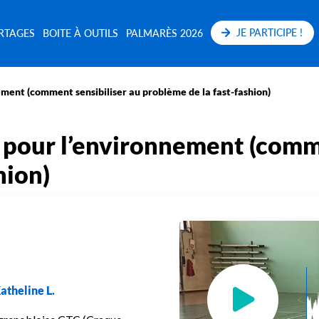
JE PARTICIPE !
RTAGES
BOITE À OUTILS
PALMARÈS 2026
ement (comment sensibiliser au problème de la fast-fashion)
e pour l’environnement (comm
hion)
Katheline L.