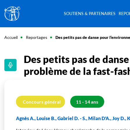
SOUTIENS & PARTENAIRES
REPO
Accueil
Reportages
Des petits pas de danse pour l’environn
Des petits pas de dans
problème de la fast-fas
Concours général
11 - 14 ans
Agnès A., Louise B., Gabriel D. - S., Milan D'A., Joy D., 