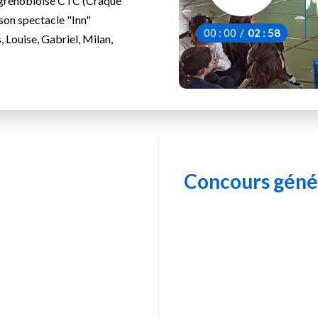
 grenobloise CTC (Craque
 son spectacle "Inn"
00
:
00
/
02
:
58
 Louise, Gabriel, Milan,
Concours génér