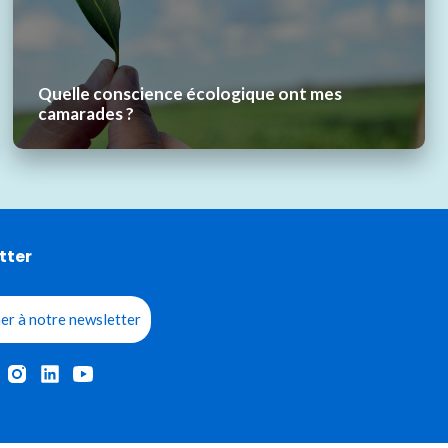
Quelle conscience écologique ont mes
camarades ?
tter
er à notre newsletter