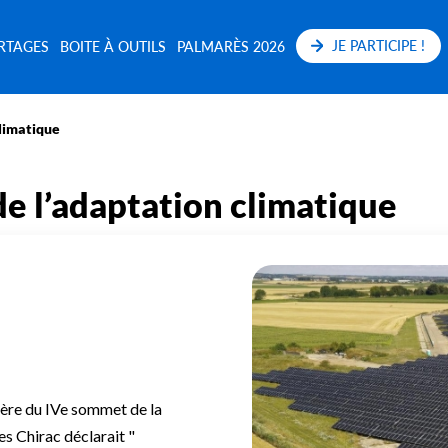
JE PARTICIPE !
RTAGES
BOITE À OUTILS
PALMARÈS 2026
climatique
de l’adaptation climatique
ière du IVe sommet de la
es Chirac déclarait "