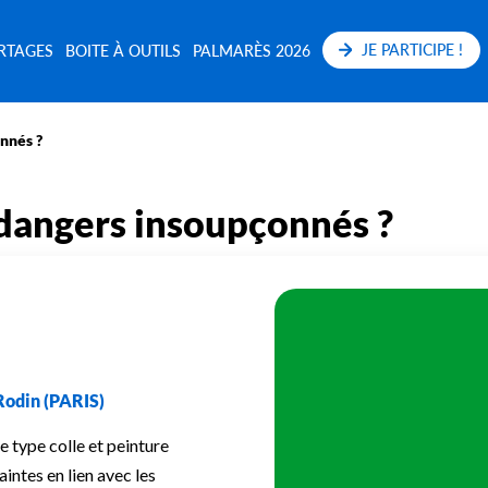
JE PARTICIPE !
RTAGES
BOITE À OUTILS
PALMARÈS 2026
onnés ?
s dangers insoupçonnés ?
 Rodin (PARIS)
e type colle et peinture
aintes en lien avec les