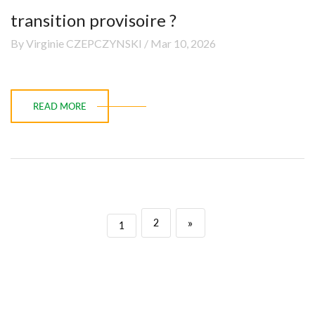
transition provisoire ?
By Virginie CZEPCZYNSKI / Mar 10, 2026
READ MORE
»
2
1