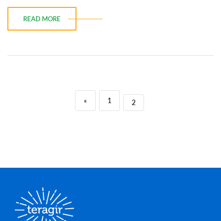
READ MORE
«
1
2