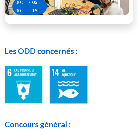
00
:
/
03
:
00
15
Les ODD concernés :
Concours général :