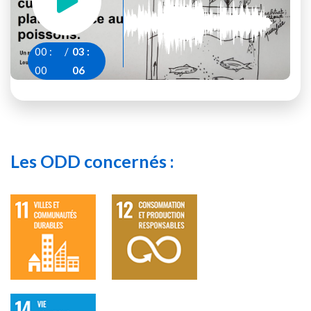
00
:
/
03
:
00
06
Les ODD concernés :