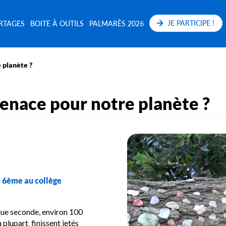
JE PARTICIPE !
RTAGES
BOITE À OUTILS
PALMARÈS 2026
 planète ?
enace pour notre planète ?
e 6ème au collège
ue seconde, environ 100
 plupart
finissent jetés